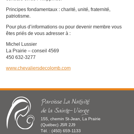
Principes fondamentaux : charité, unité, fraternité,
patriotisme.
Pour plus d’informations ou pour devenir membre vous
êtes priés de vous adresser à :
Michel Lussier
La Prairie – conseil 4569
450 632-3277
www.chevaliersdecolomb.com
Paroisse La Nativité
de la Sainte-Vierge
155, chemin St-Jean, La Prairie
(Québec) J5R 2J9
Tél. : (450) 659-1133