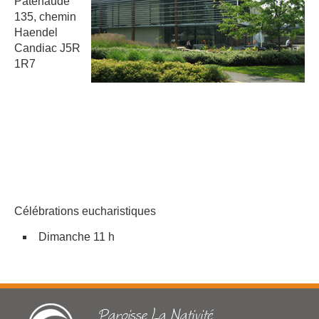
Patenaude
135, chemin
Haendel
Candiac J5R
1R7
Célébrations eucharistiques
Dimanche 11 h
Paroisse La Nativité